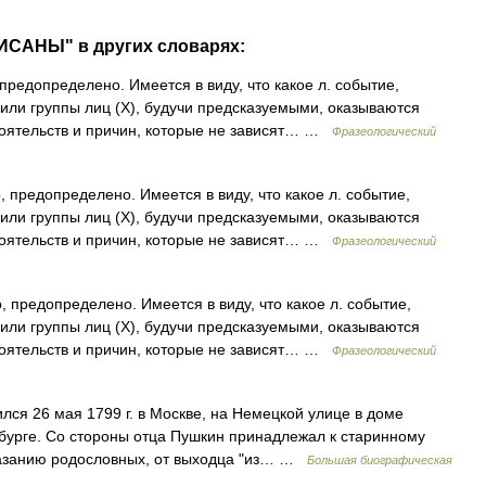
ИСАНЫ" в других словарях:
редопределено. Имеется в виду, что какое л. событие,
 или группы лиц (Х), будучи предсказуемыми, оказываются
оятельств и причин, которые не зависят… …
Фразеологический
 предопределено. Имеется в виду, что какое л. событие,
 или группы лиц (Х), будучи предсказуемыми, оказываются
оятельств и причин, которые не зависят… …
Фразеологический
 предопределено. Имеется в виду, что какое л. событие,
 или группы лиц (Х), будучи предсказуемыми, оказываются
оятельств и причин, которые не зависят… …
Фразеологический
ся 26 мая 1799 г. в Москве, на Немецкой улице в доме
рбурге. Со стороны отца Пушкин принадлежал к старинному
казанию родословных, от выходца "из… …
Большая биографическая