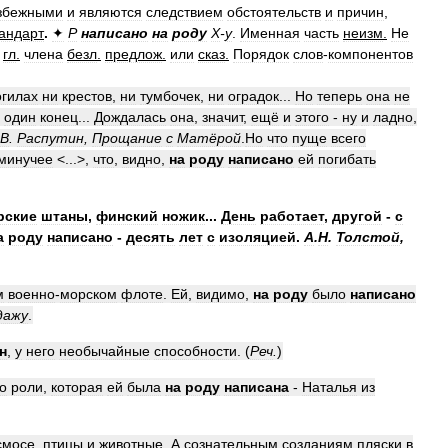
збежными
и
являются
следствием
обстоятельств
и
причин
,
андарт
.
✦
Р
написано
на
роду
Х
-
у
.
Именная
часть
неизм
.
Не
гл
.
члена
безл
.
предлож
.
или
сказ
.
Порядок
слов
-
компонентов
гилах
ни
крестов
,
ни
тумбочек
,
ни
оградок
...
Но
теперь
она
не
-
один
конец
...
Дождалась
она
,
значит
,
ещё
и
этого
-
ну
и
ладно
,
В
.
Распутин
,
Прощание
с
Матёрой
.
Но
что
пуще
всего
минучее
<...>,
что
,
видно
,
на
роду
написано
ей
погибать
рские
штаны
,
финский
ножик
...
День
работает
,
другой
-
с
а
роду
написано
-
десять
лет
с
изоляцией
.
А
.
Н
.
Толстой
,
м
военно
-
морском
флоте
.
Ей
,
видимо
,
на
роду
было
написано
дажу
.
н
,
у
него
необычайные
способности
. (
Реч
.
)
о
роли
,
которая
ей
была
на
роду
написана
-
Наталья
из
смосе
,
птицы
и
животные
.
А
сознательным
созданиям
пляски
в