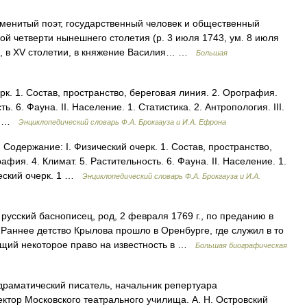
енитый поэт, государственный человек и общественный
й четверти нынешнего столетия (р. 3 июля 1743, ум. 8 июля
им, в ХV столетии, в княжение Василия… …
Большая
к. 1. Состав, пространство, береговая линия. 2. Орография.
ь. 6. Фауна. II. Население. 1. Статистика. 2. Антропология. III.
.… …
Энциклопедический словарь Ф.А. Брокгауза и И.А. Ефрона
ержание: I. Физический очерк. 1. Состав, пространство,
фия. 4. Климат. 5. Растительность. 6. Фауна. II. Население. 1.
ический очерк. 1 …
Энциклопедический словарь Ф.А. Брокгауза и И.А.
усский баснописец, род, 2 февраля 1769 г., по преданию в
. Раннее детство Крылова прошло в Оренбурге, где служил в то
ющий некоторое право на известность в …
Большая биографическая
раматический писатель, начальник репертуара
ктор Московского театрального училища. А. Н. Островский