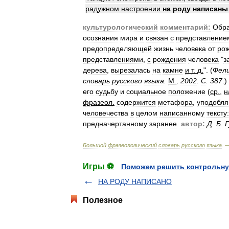
радужном
настроении
на
роду
написаны
культурологический
комментарий:
Обр
осознания
мира
и
связан
с
представление
предопределяющей
жизнь
человека
от
ро
представлениями
,
с
рождения
человека
"
з
дерева
,
вырезалась
на
камне
и
т
.
д
.
". (
Фел
словарь
русского
языка
.
М
.
,
2002
.
С
.
387
.)
его
судьбу
и
социальное
положение
(
ср
.
,
н
фразеол
.
содержится
метафора
,
уподобл
человечества
в
целом
написанному
тексту:
предначертанному
заранее
.
автор:
Д
.
Б
.
Г
Большой
фразеологический
словарь
русского
языка
. 
Игры ⚽
Поможем решить контрольну
НА РОДУ НАПИСАНО
Полезное