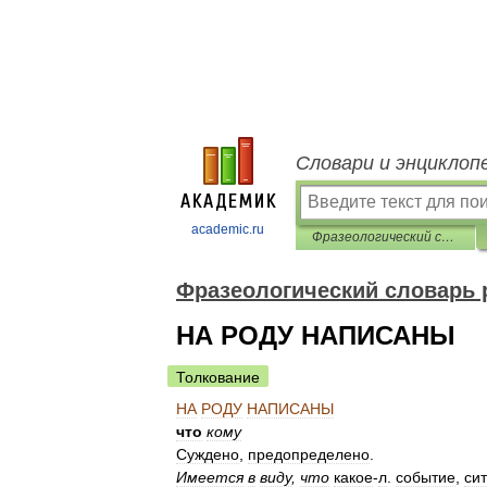
Словари и энциклоп
academic.ru
Фразеологический словарь русского языка
Фразеологический словарь 
НА РОДУ НАПИСАНЫ
Толкование
НА
РОДУ
НАПИСАНЫ
что
кому
Суждено
,
предопределено
.
Имеется
в
виду
,
что
какое
-
л
.
событие
,
си