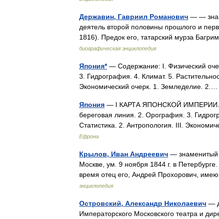
Державин, Гавриил Романович
— — знам
деятель второй половины прошлого и перво
1816). Предок его, татарский мурза Багр
биографическая энциклопедия
Япония*
— Содержание: I. Физический очер
3. Гидрография. 4. Климат. 5. Растительност
Экономический очерк. 1. Земледелие. 2
Япония
— I КАРТА ЯПОНСКОЙ ИМПЕРИИ. Сод
береговая линия. 2. Орография. 3. Гидрогра
Статистика. 2. Антропология. III. Эконом
Ефрона
Крылов, Иван Андреевич
— знаменитый р
Москве, ум. 9 ноября 1844 г. в Петербурге
время отец его, Андрей Прохорович, име
энциклопедия
Островский, Александр Николаевич
— д
Императорского Московского театра и дире