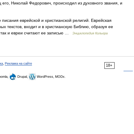
ц его, Николай Федорович, происходил из духовного звания, и
писания еврейской и христианской религий. Еврейская
х текстов, входит и в христианскую Библию, образуя ее
, так и евреи считают ее записью …
Энциклопедия Кольера
ка
,
Реклама на сайте
18+
omla,
Drupal,
WordPress, MODx.