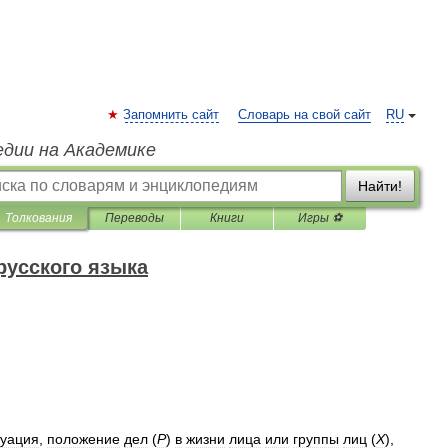
Запомнить сайт
Словарь на свой сайт
RU
едии на Академике
Найти!
Толкования
Переводы
Книги
Игры ⚽
русского языка
туация
,
положение
дел
(
Р
)
в
жизни
лица
или
группы
лиц
(
Х
),