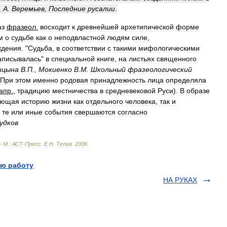
.
А
.
Веремьев
,
Последние
русалии
.
аз
фразеол
.
восходит
к
древнейшей
архетипической
форме
м
о
судьбе
как
о
неподвластной
людям
силе
,
ждения
. "
Судьба
,
в
соответствии
с
такими
мифологическими
аписывалась
"
в
специальной
книге
,
на
листьях
священного
ицына
В
.
П
.,
Мокиенко
В
.
М
.
Школьный
фразеологический
При
этом
именно
родовая
принадлежность
лица
определяла
апр
.
,
традицию
местничества
в
средневековой
Руси
).
В
образе
яющая
историю
жизни
как
отдельного
человека
,
так
и
те
или
иные
события
свершаются
согласно
удков
—
М
.
:
АСТ
-
Пресс
.
Е
.
Н
.
Телия
.
2006
.
ю работу
НА РУКАХ