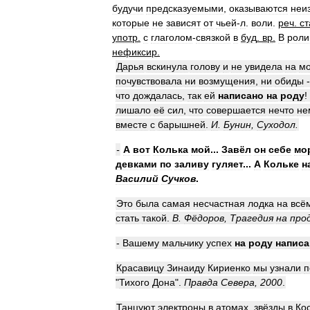
будучи
предсказуемыми
,
оказываются
неи
которые
не
зависят
от
чьей
-
л
.
воли
.
реч
.
ст
употр
.
с
глаголом
-
связкой
в
буд
.
вр
.
В
роли
нефиксир
.
Дарья
вскинула
голову
и
не
увидела
на
мо
почувствовала
ни
возмущения
,
ни
обиды
что
дождалась
,
так
ей
написано
на
роду
!
лишало
её
сил
,
что
совершается
нечто
не
вместе
с
барышней
.
И
.
Бунин
,
Суходол
.
-
А
вот
Колька
мой
...
Завёл
он
себе
мо
девками
по
заливу
гуляет
...
А
Кольке
н
Василий
Сучков
.
Это
была
самая
несчастная
лодка
на
всё
стать
такой
.
В
.
Фёдоров
,
Трагедия
на
про
-
Вашему
мальчику
успех
на
роду
написа
Красавицу
Зинаиду
Кириенко
мы
узнали
п
"
Тихого
Дона
".
Правда
Севера
,
2000
.
Танцуют
электроны
в
атомах
,
звёзды
в
Ко