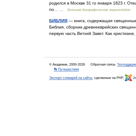
родился в Москве 31 го января 1823 г. Оте
по… …
Большая биографическая энциклопедия
БИБЛИЯ
— книга, содержащая священные 
Библия, сборник древнееврейских священны
первую часть Ветхий Завет. Как христиане
© Академик, 2000-2026
Обратная связь:
Техподдерж
👣 Путешествия
Экспорт словарей на сайты
, сделанные на PHP,
Jo